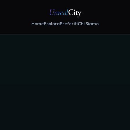
Unreal
City
Home
Esplora
Preferiti
Chi Siamo