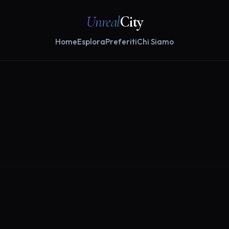
Unreal
City
Home
Esplora
Preferiti
Chi Siamo