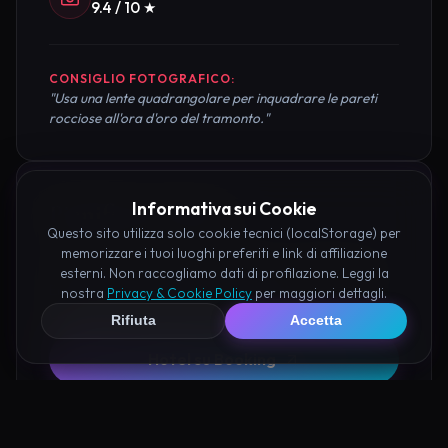
9.4 / 10 ★
CONSIGLIO FOTOGRAFICO:
"Usa una lente quadrangolare per inquadrare le pareti
rocciose all'ora d'oro del tramonto."
Informativa sui Cookie
Pianifica la Visita
Questo sito utilizza solo cookie tecnici (localStorage) per
memorizzare i tuoi luoghi preferiti e link di affiliazione
Organizza al meglio il tuo soggiorno nei dintorni di
esterni. Non raccogliamo dati di profilazione. Leggi la
Eremo di Mistico Bard prenotando hotel e attività
nostra
Privacy & Cookie Policy
per maggiori dettagli.
consigliate tramite i nostri partner:
Rifiuta
Accetta
Hotel su Booking
Tour e Attività