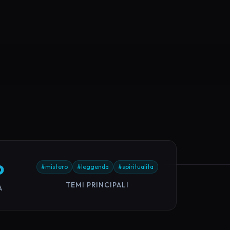
o
#mistero
#leggenda
#spiritualita
TEMI PRINCIPALI
A