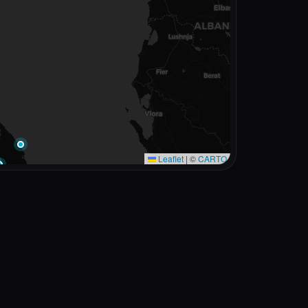
Leaflet
|
©
CARTO