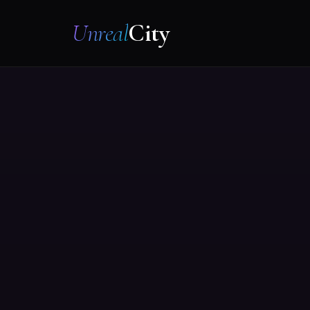
Unreal
City