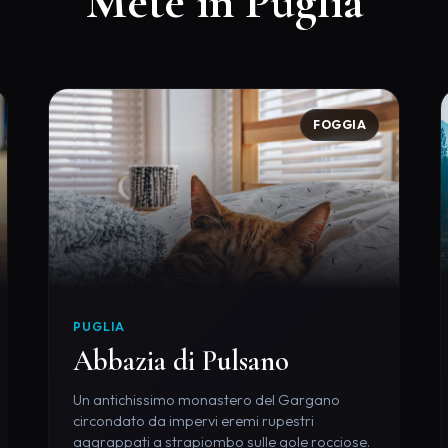
Mete in Puglia
FOGGIA
PUGLIA
Abbazia di Pulsano
Un antichissimo monastero del Gargano
circondato da impervi eremi rupestri
aggrappati a strapiombo sulle gole rocciose.