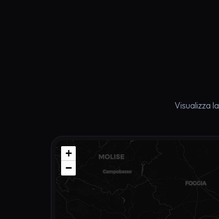
Visualizza l
+
−