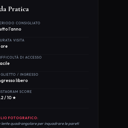
LIO FOTOGRAFICO:
 lente quadrangolare per inquadrare le pareti
 all'ora d'oro del tramonto."
fica la Visita
a al meglio il tuo soggiorno nei dintorni di
lle Giganti Troia prenotando hotel e attività
ate tramite i nostri partner:
Hotel su Booking
Tour e Attività