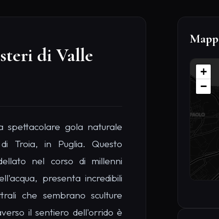
erso il sentiero dell'orrido è
lla valle, circondati da pareti
Sche
ne selvatica incontaminata. I
P
ioni rocciose della zona, che
T
ora del giorno, passando dal
D
durante il tramonto. La valle è
2
 di streghe ed entità naturali
D
F
gico e insolito da visitare per
B
 e vuole scoprire le meraviglie
I
ella provincia di Foggia.
I
8