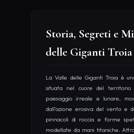
modellate da mani titaniche. Attrav
possibile scendere nelle viscere de
rocciose verticali e una vegetazio
geologi studiano da anni le formaz
cambiano colore a seconda dell'
giallo ocra all'alba al rosso fuoco 
legata a numerose leggende e storie
protettrici del bosco. È un luogo ma
chi ama la fotografia paesaggistica
naturali più segrete e spettacolari d
LA LEGGENDA LOCALE