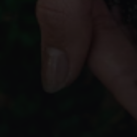
Torna all'indice
Salva nei preferiti
FOGGIA —
PUGLIA
Valle delle G
#paesaggio
#natura
#geologia
#leggenda