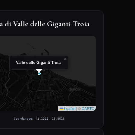
da Pratica
ERIODO CONSIGLIATO
utto l'anno
URATA VISITA
 ore
IFFICOLTÀ DI ACCESSO
acile
IGLIETTO / INGRESSO
ngresso libero
NSTAGRAM SCORE
.2 / 10 ★