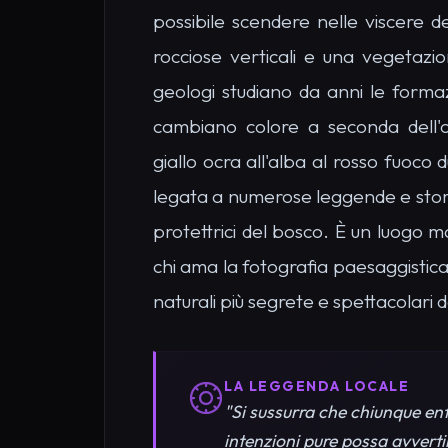
"Si sussurra che chiunque ent
intenzioni pure possa avverti
rilassante."
Cosa Vedere a Valle
Troia: I Luoghi più 
Punti di interesse particolari, rovine o mon
durante una visita a Valle delle Giganti Troia