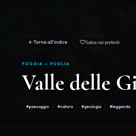
Storia, Segreti e Mi
delle Giganti Troia
La Valle delle Giganti Troia è un
situata nel cuore del territorio
paesaggio irreale e lunare, mod
dall'azione erosiva del vento e de
pinnacoli di roccia e forme spe