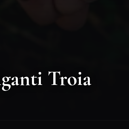
Mappa
steri di Valle
+
−
a spettacolare gola naturale
 di Troia, in Puglia. Questo
ellato nel corso di millenni
ll'acqua, presenta incredibili
ttrali che sembrano sculture