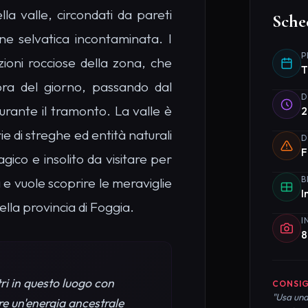
ri in questo luogo con
CONSIG
"Usa una
re un'energia ancestrale
rocciose
Piani
Organizz
Valle de
consigli
 delle Giganti
Insoliti
umenti misteriosi da non perdere
: