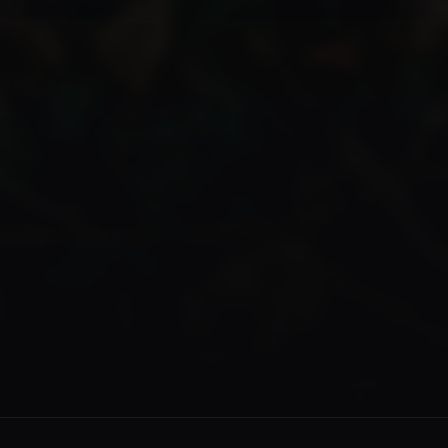
 di Valle delle Giganti Troia
×
Valle delle Giganti Troia
Leaflet
|
©
CARTO
Coordinate: 41.1222, 16.8616