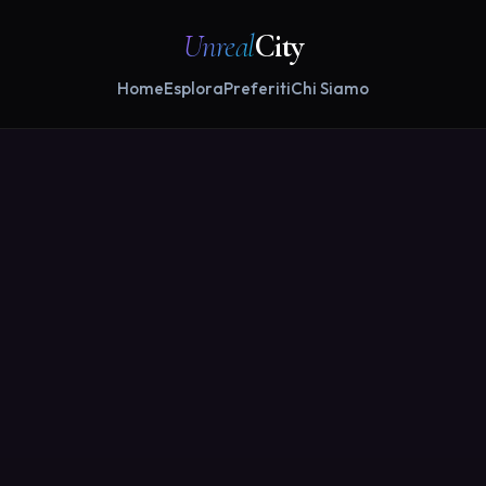
Unreal
City
Home
Esplora
Preferiti
Chi Siamo