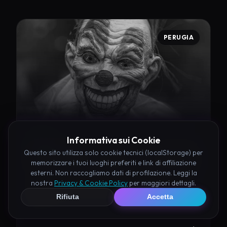
PERUGIA
Informativa sui Cookie
UMBRIA
Questo sito utilizza solo cookie tecnici (localStorage) per
Valle delle Giganti Campello
memorizzare i tuoi luoghi preferiti e link di affiliazione
esterni. Non raccogliamo dati di profilazione. Leggi la
Un luogo suggestivo e poco conosciuto nei pressi
nostra
Privacy & Cookie Policy
per maggiori dettagli.
di Campello, colmo di fascino e misteri del
Rifiuta
Accetta
passato.