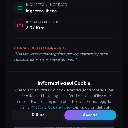
BIGLIETTO / INGRESSO
Ingresso libero
INSTAGRAM SCORE
8.3 / 10 ★
CONSIGLIO FOTOGRAFICO:
"Usa una lente quadrangolare per inquadrare le pareti
rocciose all'ora d'oro del tramonto."
Informativa sui Cookie
Pianifica la Visita
Questo sito utilizza solo cookie tecnici (localStorage) per
memorizzare i tuoi luoghi preferiti e link di affiliazione
Organizza al meglio il tuo soggiorno nei dintorni di
esterni. Non raccogliamo dati di profilazione. Leggi la
nostra
Privacy & Cookie Policy
per maggiori dettagli.
Valle delle Ombre Acquasparta prenotando hotel e
attività consigliate tramite i nostri partner:
Rifiuta
Accetta