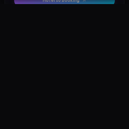
Hotel su Booking
Tour e Attività
Luoghi Nelle Vicinanze
Esplora altre mete ricche di fascino e mistero a pochi
passi da Valle delle Ombre Acquasparta: