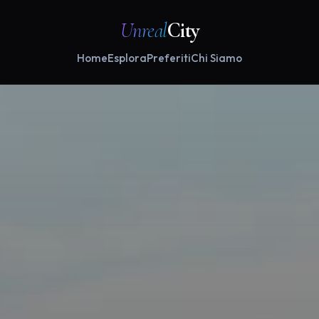
Unreal
City
Home
Esplora
Preferiti
Chi Siamo