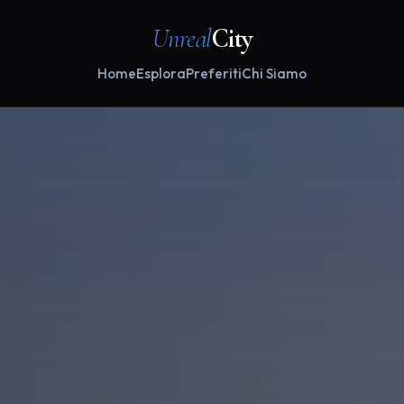
Unreal
City
Home
Esplora
Preferiti
Chi Siamo