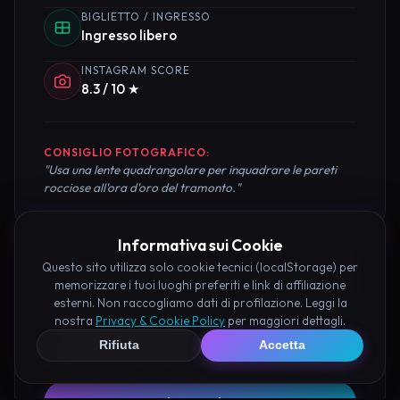
BIGLIETTO / INGRESSO
Ingresso libero
INSTAGRAM SCORE
8.3 / 10 ★
CONSIGLIO FOTOGRAFICO:
"Usa una lente quadrangolare per inquadrare le pareti
rocciose all'ora d'oro del tramonto."
Informativa sui Cookie
Questo sito utilizza solo cookie tecnici (localStorage) per
Pianifica la Visita
memorizzare i tuoi luoghi preferiti e link di affiliazione
esterni. Non raccogliamo dati di profilazione. Leggi la
Organizza al meglio il tuo soggiorno nei dintorni di
nostra
Privacy & Cookie Policy
per maggiori dettagli.
Tempio di Oscuro Perugia prenotando hotel e
Rifiuta
Accetta
attività consigliate tramite i nostri partner: