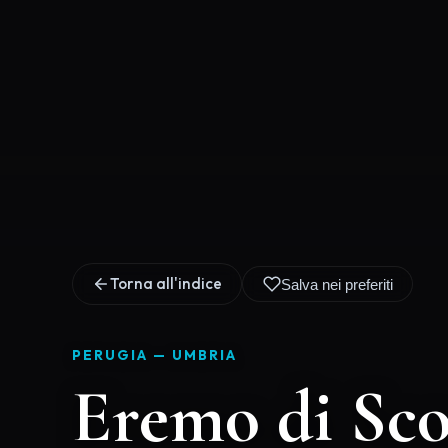
Torna all'indice
Salva nei preferiti
PERUGIA —
UMBRIA
Eremo di Sc
#eremo
#spiritualita
#silenzio
#rupestre