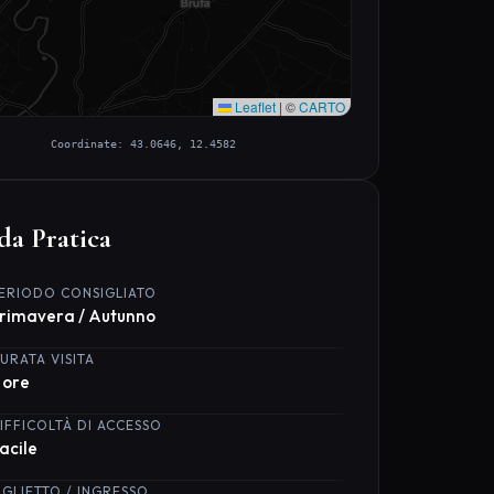
Leaflet
|
©
CARTO
Coordinate: 43.0646, 12.4582
da Pratica
ERIODO CONSIGLIATO
rimavera / Autunno
URATA VISITA
 ore
IFFICOLTÀ DI ACCESSO
acile
IGLIETTO / INGRESSO
ngresso libero
NSTAGRAM SCORE