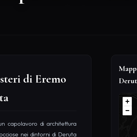
Mappa
isteri di Eremo
Deru
ta
+
−
n capolavoro di architettura
occiose nei dintorni di Deruta
e, fondato da monaci eremiti
 si presenta come una struttura