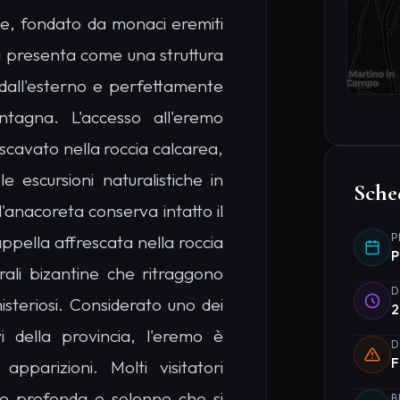
e dall'esterno e perfettamente
ntagna. L'accesso all'eremo
scavato nella roccia calcarea,
e escursioni naturalistiche in
Sche
l'anacoreta conserva intatto il
P
ppella affrescata nella roccia
P
ali bizantine che ritraggono
D
misteriosi. Considerato uno dei
2
i della provincia, l'eremo è
D
F
pparizioni. Molti visitatori
ce profonda e solenne che si
B
I
a silenziose, rendendolo una
I