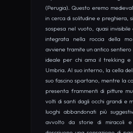
sospesa nel vuoto, quasi invisibil
integrata nella roccia della mo
avviene tramite un antico sentiero 
ideale per chi ama il trekking e l
Umbria. Al suo interno, la cella del
suo fascino spartano, mentre la ca
presenta frammenti di pitture mur
volti di santi dagli occhi grandi e 
luoghi abbandonati più suggestiv
avvolto da storie di miracoli e a
descrivono una sensazione di pa
respira camminando tra le sue mur