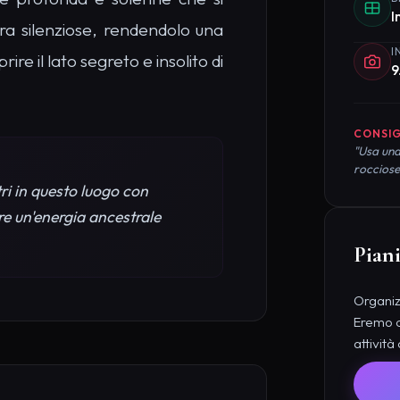
ire il lato segreto e insolito di
9
CONSIG
"Usa una
rocciose
ri in questo luogo con
re un'energia ancestrale
Piani
Organizz
Eremo d
attività
mo di Scomparso