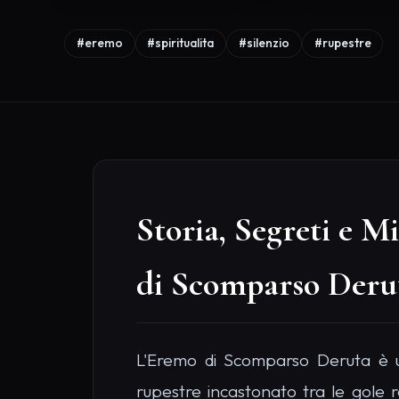
Storia, Segreti e M
di Scomparso Deru
L'Eremo di Scomparso Deruta è u
rupestre incastonato tra le gole r
(Perugia). Questo eremo medieval
in cerca di solitudine e preghiera,