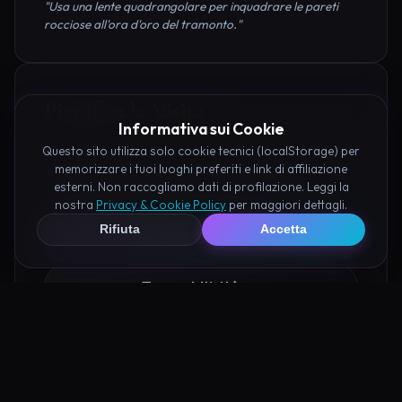
"Usa una lente quadrangolare per inquadrare le pareti
rocciose all'ora d'oro del tramonto."
Pianifica la Visita
Informativa sui Cookie
Questo sito utilizza solo cookie tecnici (localStorage) per
Organizza al meglio il tuo soggiorno nei dintorni di
memorizzare i tuoi luoghi preferiti e link di affiliazione
Valle delle Streghe Campello prenotando hotel e
esterni. Non raccogliamo dati di profilazione. Leggi la
attività consigliate tramite i nostri partner:
nostra
Privacy & Cookie Policy
per maggiori dettagli.
Rifiuta
Accetta
Hotel su Booking
Tour e Attività