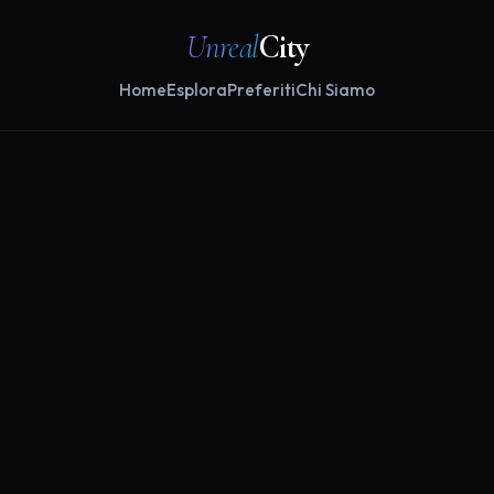
Unreal
City
Home
Esplora
Preferiti
Chi Siamo