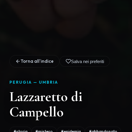
Torna all'indice
Salva nei preferiti
PERUGIA —
UMBRIA
Lazzaretto di
Campello
#storia
#mistero
#epidemia
#abbandonato