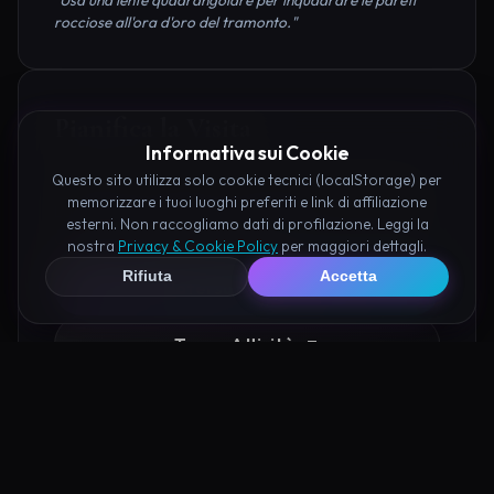
rocciose all'ora d'oro del tramonto."
Pianifica la Visita
Informativa sui Cookie
Questo sito utilizza solo cookie tecnici (localStorage) per
Organizza al meglio il tuo soggiorno nei dintorni di
memorizzare i tuoi luoghi preferiti e link di affiliazione
Lazzaretto di Campello prenotando hotel e attività
esterni. Non raccogliamo dati di profilazione. Leggi la
consigliate tramite i nostri partner:
nostra
Privacy & Cookie Policy
per maggiori dettagli.
Rifiuta
Accetta
Hotel su Booking
Tour e Attività