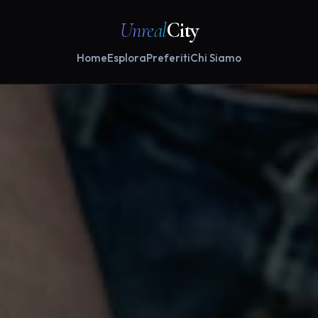
Unreal
City
Home
Esplora
Preferiti
Chi Siamo