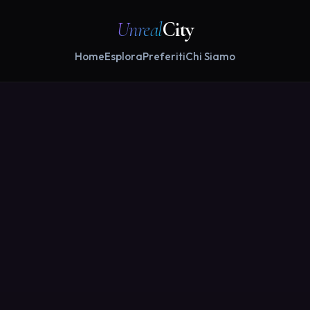
Unreal
City
Home
Esplora
Preferiti
Chi Siamo