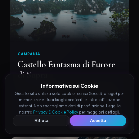
CAMPANIA
Castello Fantasma di Furore
di Sopra
Informativa sui Cookie
Un luogo suggestivo e poco conosciuto nei pressi
Questo sito utilizza solo cookie tecnici (localStorage) per
di Furore, colmo di fascino e misteri del passato.
memorizzare i tuoi luoghi preferiti e link di affiliazione
esterni. Non raccogliamo dati di profilazione. Leggi la
nostra
Privacy & Cookie Policy
per maggiori dettagli.
Esplora
#castello
#ghosts
Rifiuta
Accetta