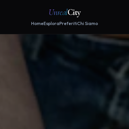
Unreal
City
Home
Esplora
Preferiti
Chi Siamo