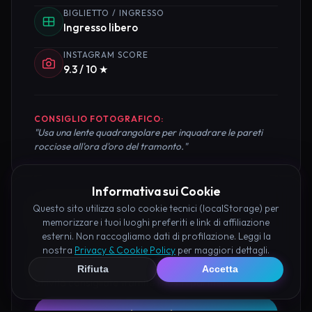
BIGLIETTO / INGRESSO
Ingresso libero
INSTAGRAM SCORE
9.3 / 10 ★
CONSIGLIO FOTOGRAFICO:
"Usa una lente quadrangolare per inquadrare le pareti
rocciose all'ora d'oro del tramonto."
Informativa sui Cookie
Questo sito utilizza solo cookie tecnici (localStorage) per
Pianifica la Visita
memorizzare i tuoi luoghi preferiti e link di affiliazione
esterni. Non raccogliamo dati di profilazione. Leggi la
Organizza al meglio il tuo soggiorno nei dintorni di
nostra
Privacy & Cookie Policy
per maggiori dettagli.
Castello Fantasma di Apice prenotando hotel e
Rifiuta
Accetta
attività consigliate tramite i nostri partner: