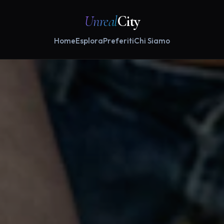
Unreal
City
Home
Esplora
Preferiti
Chi Siamo