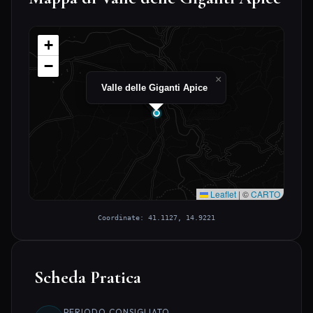
+
−
×
Valle delle Giganti Apice
Leaflet
|
©
CARTO
Coordinate: 41.1127, 14.9221
Scheda Pratica
PERIODO CONSIGLIATO