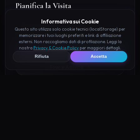
Pianifica la Visita
Informativa sui Cookie
Organizza al meglio il tuo soggiorno nei dintorni di
Valle delle Giganti Apice prenotando hotel e attività
Questo sito utilizza solo cookie tecnici (localStorage) per
memorizzare i tuoi luoghi preferiti e link di affiliazione
consigliate tramite i nostri partner:
esterni. Non raccogliamo dati di profilazione. Leggi la
nostra
Privacy & Cookie Policy
per maggiori dettagli.
Hotel su Booking
Rifiuta
Accetta
Tour e Attività
Luoghi Nelle Vicinanze