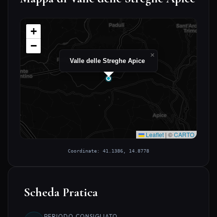
+
−
×
Valle delle Streghe Apice
Leaflet
|
©
CARTO
Coordinate: 41.1386, 14.8778
Scheda Pratica
PERIODO CONSIGLIATO