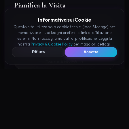
Pianifica la Visita
Informativa sui Cookie
Organizza al meglio il tuo soggiorno nei dintorni di
Valle delle Streghe Apice prenotando hotel e attività
Questo sito utilizza solo cookie tecnici (localStorage) per
memorizzare i tuoi luoghi preferiti e link di affiliazione
consigliate tramite i nostri partner:
esterni. Non raccogliamo dati di profilazione. Leggi la
nostra
Privacy & Cookie Policy
per maggiori dettagli.
Hotel su Booking
Rifiuta
Accetta
Tour e Attività
Luoghi Nelle Vicinanze