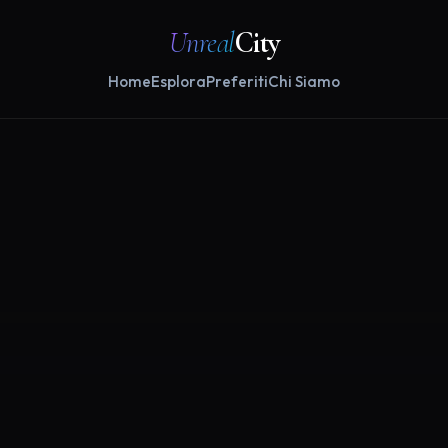
Unreal
City
Home
Esplora
Preferiti
Chi Siamo