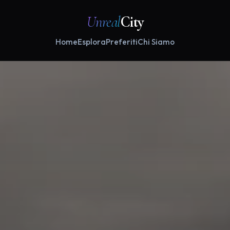
Unreal
City
Home
Esplora
Preferiti
Chi Siamo