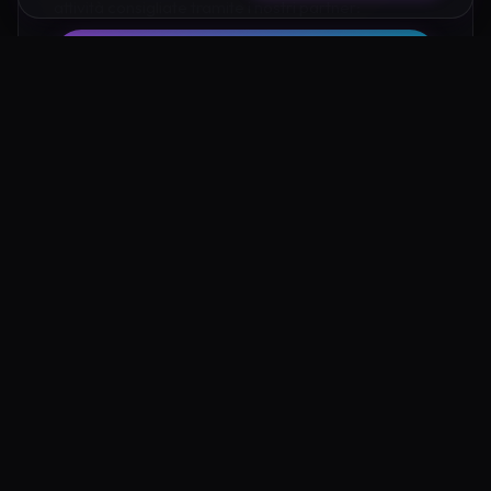
attività consigliate tramite i nostri partner:
Hotel su Booking
Tour e Attività
Luoghi Nelle Vicinanze
Esplora altre mete ricche di fascino e mistero a pochi
passi da Eremo di Sansevero Apice: