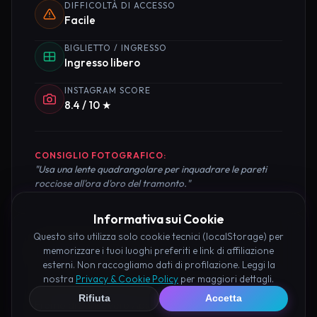
DIFFICOLTÀ DI ACCESSO
Facile
BIGLIETTO / INGRESSO
Ingresso libero
INSTAGRAM SCORE
8.4 / 10 ★
CONSIGLIO FOTOGRAFICO:
"Usa una lente quadrangolare per inquadrare le pareti
rocciose all'ora d'oro del tramonto."
Informativa sui Cookie
Questo sito utilizza solo cookie tecnici (localStorage) per
Pianifica la Visita
memorizzare i tuoi luoghi preferiti e link di affiliazione
esterni. Non raccogliamo dati di profilazione. Leggi la
nostra
Privacy & Cookie Policy
per maggiori dettagli.
Organizza al meglio il tuo soggiorno nei dintorni di
Rifiuta
Accetta
Eremo di Sansevero Apice prenotando hotel e