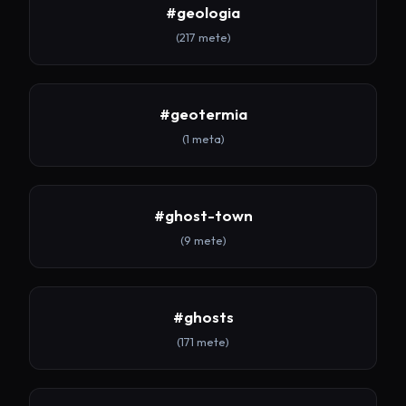
#geologia
(217 mete)
#geotermia
(1 meta)
#ghost-town
(9 mete)
#ghosts
(171 mete)