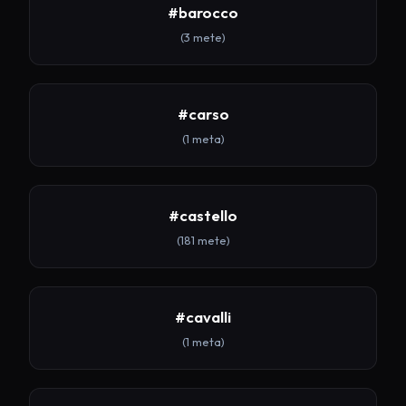
#barocco
(3 mete)
#carso
(1 meta)
#castello
(181 mete)
#cavalli
(1 meta)