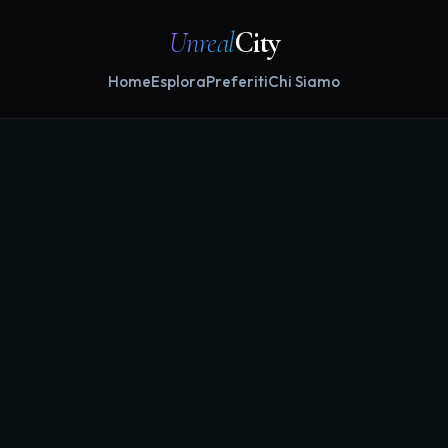
Unreal
City
Home
Esplora
Preferiti
Chi Siamo