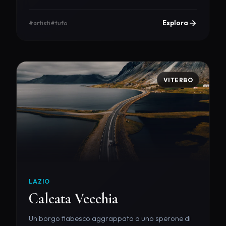
Esplora
#artisti
#tufo
VITERBO
LAZIO
Calcata Vecchia
Un borgo fiabesco aggrappato a uno sperone di