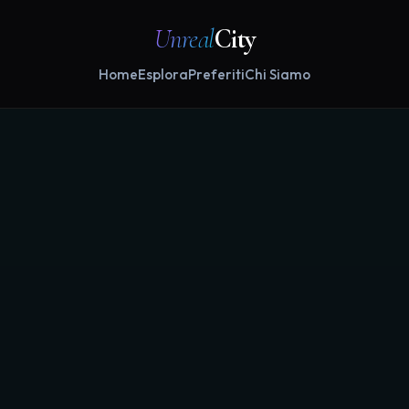
Unreal
City
Home
Esplora
Preferiti
Chi Siamo