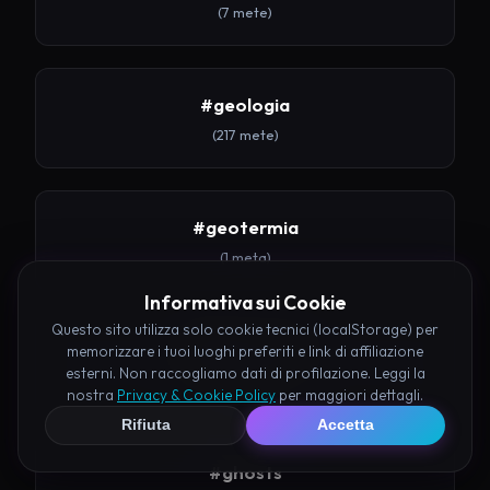
(7 mete)
#geologia
(217 mete)
#geotermia
(1 meta)
Informativa sui Cookie
Questo sito utilizza solo cookie tecnici (localStorage) per
#ghost-town
memorizzare i tuoi luoghi preferiti e link di affiliazione
esterni. Non raccogliamo dati di profilazione. Leggi la
(9 mete)
nostra
Privacy & Cookie Policy
per maggiori dettagli.
Rifiuta
Accetta
#ghosts