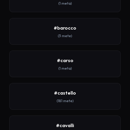
(1 meta)
#barocco
(3 mete)
#carso
(1 meta)
#castello
(181 mete)
#cavalli