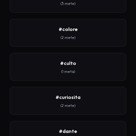
(3 mete)
#colore
(2 mete)
#culto
(1 meta)
#curiosita
(2 mete)
#dante