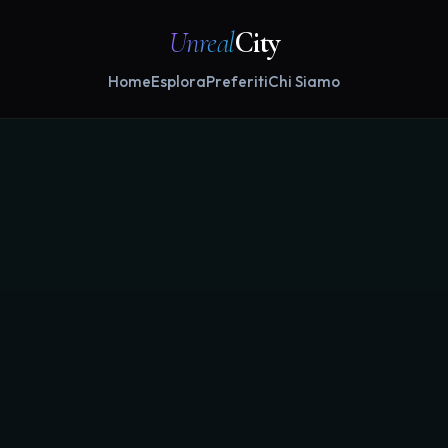
Unreal
City
Home
Esplora
Preferiti
Chi Siamo