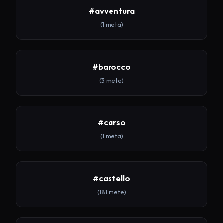
#avventura
(1 meta)
#barocco
(3 mete)
#carso
(1 meta)
#castello
(181 mete)