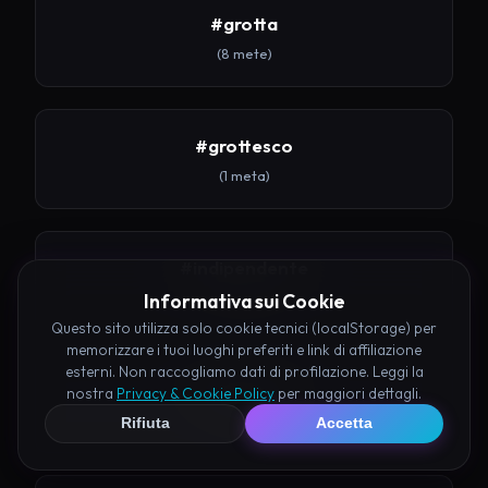
#grotta
(8 mete)
#grottesco
(1 meta)
#indipendente
Informativa sui Cookie
(2 mete)
Questo sito utilizza solo cookie tecnici (localStorage) per
memorizzare i tuoi luoghi preferiti e link di affiliazione
esterni. Non raccogliamo dati di profilazione. Leggi la
#ingegneria
nostra
Privacy & Cookie Policy
per maggiori dettagli.
(2 mete)
Rifiuta
Accetta