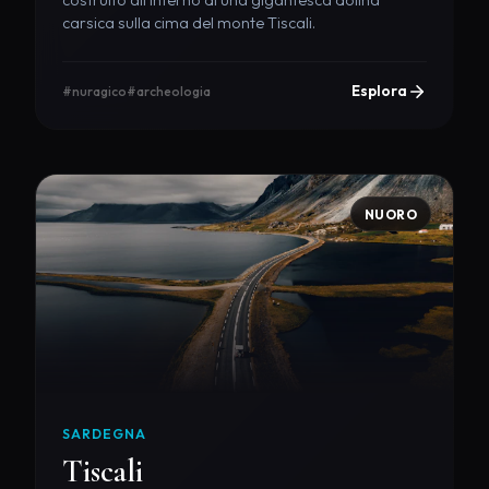
costruito all'interno di una gigantesca dolina
carsica sulla cima del monte Tiscali.
Esplora
#nuragico
#archeologia
NUORO
SARDEGNA
Tiscali