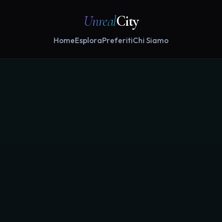
Unreal
City
Home
Esplora
Preferiti
Chi Siamo