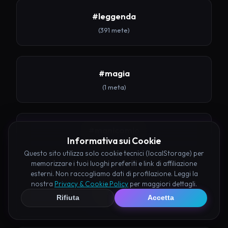
#leggenda
(391 mete)
#magia
(1 meta)
#manicomio
Informativa sui Cookie
(1 meta)
Questo sito utilizza solo cookie tecnici (localStorage) per
memorizzare i tuoi luoghi preferiti e link di affiliazione
esterni. Non raccogliamo dati di profilazione. Leggi la
nostra
Privacy & Cookie Policy
per maggiori dettagli.
#mare
Rifiuta
Accetta
(8 mete)