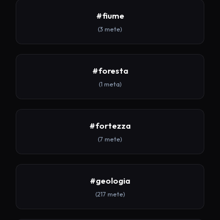
#fiume
(3 mete)
#foresta
(1 meta)
#fortezza
(7 mete)
#geologia
(217 mete)