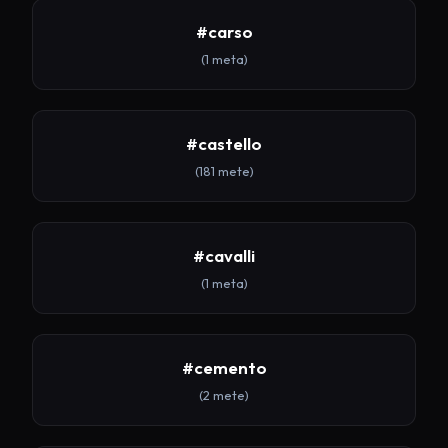
#carso
(1 meta)
#castello
(181 mete)
#cavalli
(1 meta)
#cemento
(2 mete)