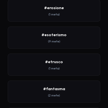
#erosione
(1 meta)
#esoterismo
(9 mete)
#etrusco
(1 meta)
#fantasma
(2 mete)