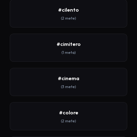
#cilento
(2 mete)
#cimitero
(1 meta)
#cinema
(3 mete)
#colore
(2 mete)