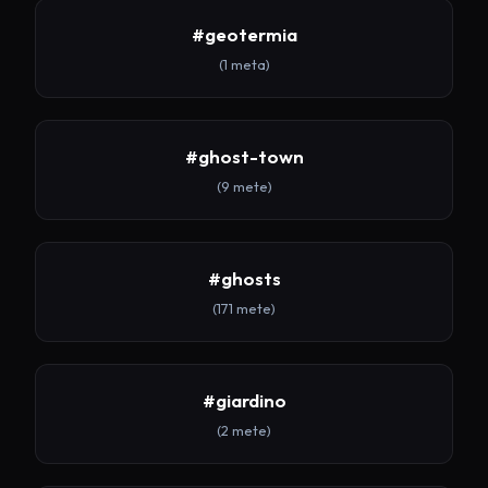
#geotermia
(1 meta)
#ghost-town
(9 mete)
#ghosts
(171 mete)
#giardino
(2 mete)