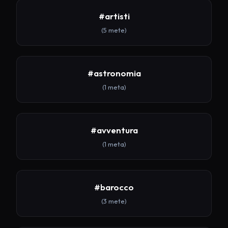
#artisti
(5 mete)
#astronomia
(1 meta)
#avventura
(1 meta)
#barocco
(3 mete)