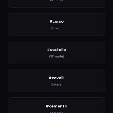
#carso
(1 meta)
#castello
(181 mete)
#cavalli
(1 meta)
#cemento
(2 mete)