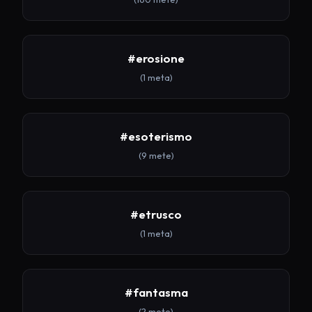
#erosione
(1 meta)
#esoterismo
(9 mete)
#etrusco
(1 meta)
#fantasma
(2 mete)