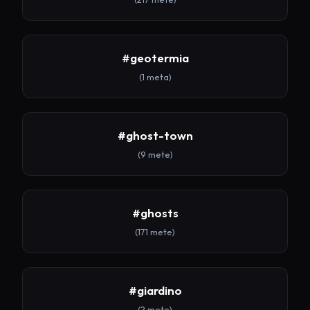
#geotermia
(1 meta)
#ghost-town
(9 mete)
#ghosts
(171 mete)
#giardino
(2 mete)