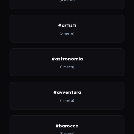
#artisti
(5 mete)
#astronomia
(1 meta)
#avventura
(1 meta)
#barocco
(3 mete)