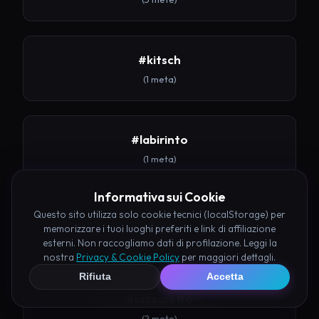
#kitsch
(1 meta)
#labirinto
(1 meta)
Informativa sui Cookie
Questo sito utilizza solo cookie tecnici (localStorage) per
#lago
memorizzare i tuoi luoghi preferiti e link di affiliazione
(3 mete)
esterni. Non raccogliamo dati di profilazione. Leggi la
nostra
Privacy & Cookie Policy
per maggiori dettagli.
Rifiuta
Accetta
#lazzaretto
(2 mete)