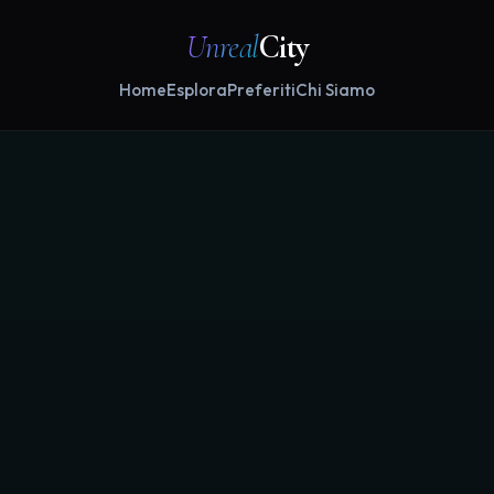
Unreal
City
Home
Esplora
Preferiti
Chi Siamo