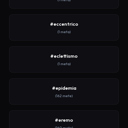
#eccentrico
(1 meta)
#eclettismo
(1 meta)
#epidemia
(162 mete)
#eremo
(160 mete)