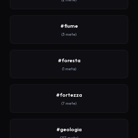
#fiume
(3 mete)
#foresta
(1 meta)
#fortezza
(7 mete)
#geologia
(217 mete)