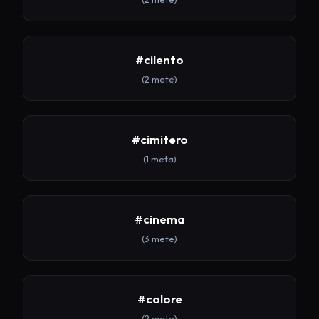
#cilento
(2 mete)
#cimitero
(1 meta)
#cinema
(3 mete)
#colore
(2 mete)