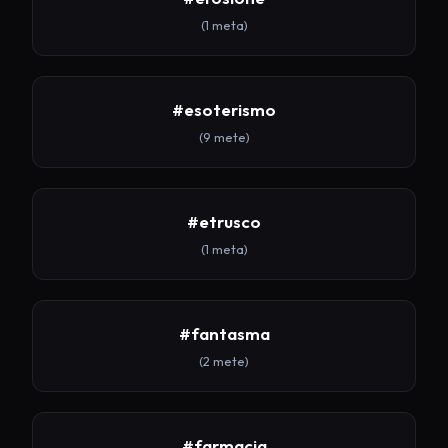
(1 meta)
#esoterismo
(9 mete)
#etrusco
(1 meta)
#fantasma
(2 mete)
#farmacia