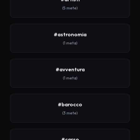
(5 mete)
#astronomia
(1 meta)
#avventura
(1 meta)
#barocco
(3 mete)
#carso