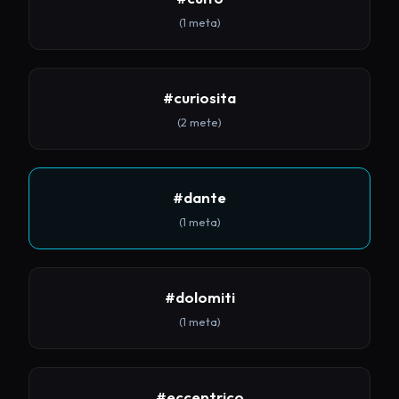
(1 meta)
#curiosita
(2 mete)
#dante
(1 meta)
#dolomiti
(1 meta)
#eccentrico