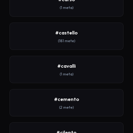
(1 meta)
#castello
(181 mete)
#cavalli
(1 meta)
#cemento
(2 mete)
#cilento