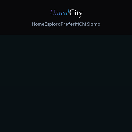
Unreal
City
Home
Esplora
Preferiti
Chi Siamo