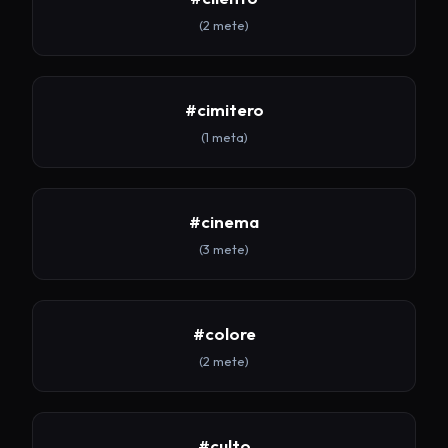
(2 mete)
#cimitero
(1 meta)
#cinema
(3 mete)
#colore
(2 mete)
#culto