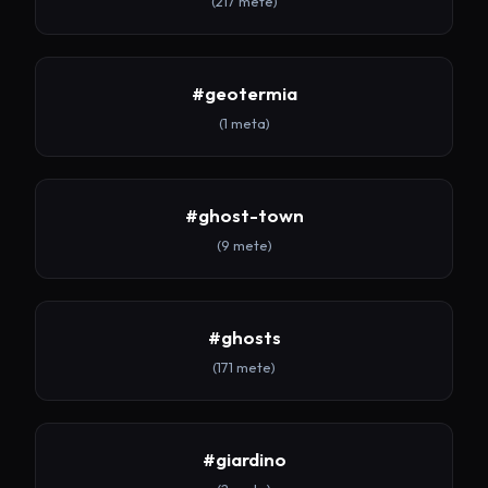
(217 mete)
#geotermia
(1 meta)
#ghost-town
(9 mete)
#ghosts
(171 mete)
#giardino