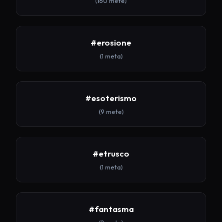
(160 mete)
#erosione
(1 meta)
#esoterismo
(9 mete)
#etrusco
(1 meta)
#fantasma