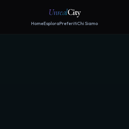
Unreal
City
Home
Esplora
Preferiti
Chi Siamo