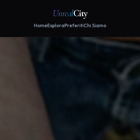
Unreal
City
Home
Esplora
Preferiti
Chi Siamo