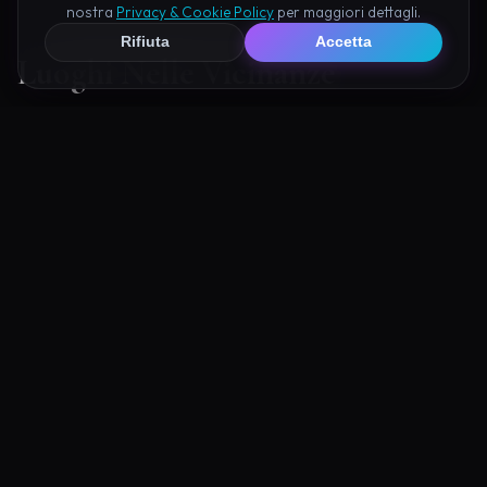
nostra
Privacy & Cookie Policy
per maggiori dettagli.
Rifiuta
Accetta
Luoghi Nelle Vicinanze
Esplora altre mete ricche di fascino e mistero a pochi
passi da Cripta dei Cappuccini:
a 0.9 km
LATINA — LAZIO