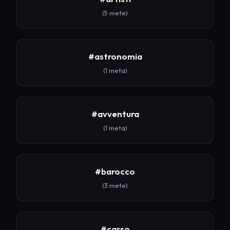
(5 mete)
#astronomia
(1 meta)
#avventura
(1 meta)
#barocco
(3 mete)
#carso