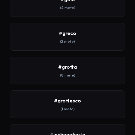
(4 mete)
#greco
(2 mete)
#grotta
(8 mete)
#grottesco
(1 meta)
#indipendente