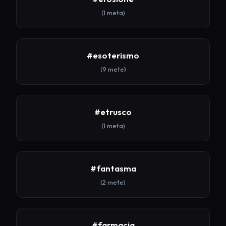
(1 meta)
#esoterismo
(9 mete)
#etrusco
(1 meta)
#fantasma
(2 mete)
#farmacia