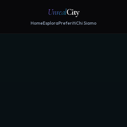
Unreal
City
Home
Esplora
Preferiti
Chi Siamo