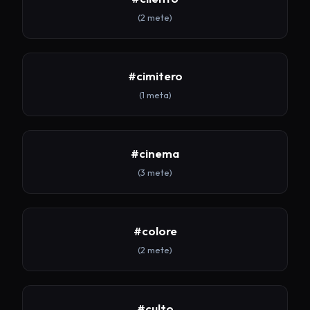
(2 mete)
#cimitero
(1 meta)
#cinema
(3 mete)
#colore
(2 mete)
#culto