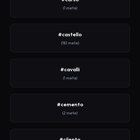
(1 meta)
#castello
(181 mete)
#cavalli
(1 meta)
#cemento
(2 mete)
#cilento