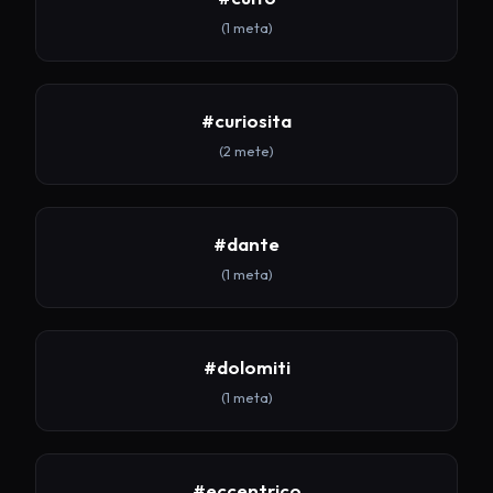
(1 meta)
#curiosita
(2 mete)
#dante
(1 meta)
#dolomiti
(1 meta)
#eccentrico