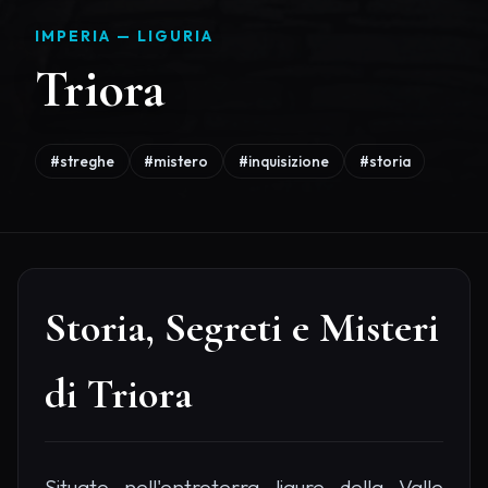
IMPERIA —
LIGURIA
Triora
#streghe
#mistero
#inquisizione
#storia
Storia, Segreti e Misteri
di Triora
Situato nell'entroterra ligure della Valle