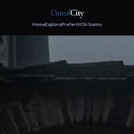
Unreal
City
Home
Esplora
Preferiti
Chi Siamo