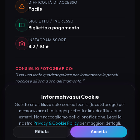
DIFFICOLTÀ DI ACCESSO
Facile
BIGLIETTO / INGRESSO
Biglietto a pagamento
INSTAGRAM SCORE
8.2 / 10 ★
CONSIGLIO FOTOGRAFICO:
"Usa una lente quadrangolare per inquadrare le pareti
rocciose all'ora d'oro del tramonto."
Informativa sui Cookie
Questo sito utilizza solo cookie tecnici (localStorage) per
Pianifica la Visita
memorizzare i tuoi luoghi preferiti e link di affiliazione
esterni. Non raccogliamo dati di profilazione. Leggi la
nostra
Privacy & Cookie Policy
per maggiori dettagli.
Organizza al meglio il tuo soggiorno nei dintorni di
Rifiuta
Accetta
Eremo di Silenzioso Apricale prenotando hotel e