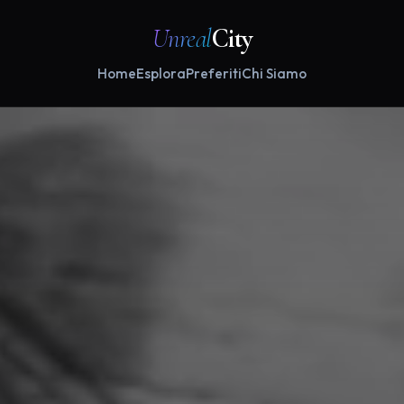
Unreal
City
Home
Esplora
Preferiti
Chi Siamo