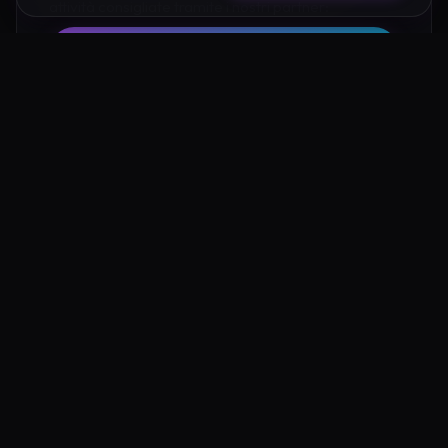
attività consigliate tramite i nostri partner:
Hotel su Booking
Tour e Attività
Luoghi Nelle Vicinanze
Esplora altre mete ricche di fascino e mistero a pochi
passi da Eremo di Silenzioso Apricale: