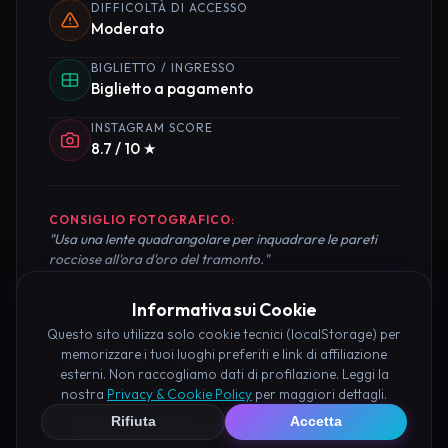
DIFFICOLTÀ DI ACCESSO
Moderato
BIGLIETTO / INGRESSO
Biglietto a pagamento
INSTAGRAM SCORE
8.7 / 10 ★
CONSIGLIO FOTOGRAFICO:
"Usa una lente quadrangolare per inquadrare le pareti
rocciose all'ora d'oro del tramonto."
Informativa sui Cookie
Questo sito utilizza solo cookie tecnici (localStorage) per
Pianifica la Visita
memorizzare i tuoi luoghi preferiti e link di affiliazione
esterni. Non raccogliamo dati di profilazione. Leggi la
nostra
Privacy & Cookie Policy
per maggiori dettagli.
Organizza al meglio il tuo soggiorno nei dintorni di
Rifiuta
Accetta
Eremo di Esoterico Dolceacqua prenotando hotel e