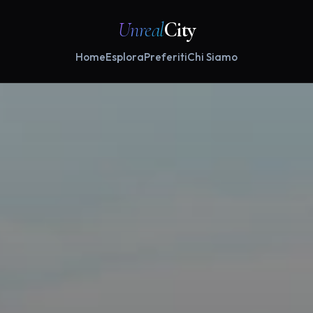
Unreal
City
Home
Esplora
Preferiti
Chi Siamo