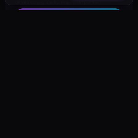
attività consigliate tramite i nostri partner:
Hotel su Booking
Tour e Attività
Luoghi Nelle Vicinanze
Esplora altre mete ricche di fascino e mistero a pochi
passi da Eremo di Esoterico Dolceacqua: