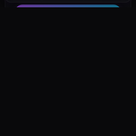
Hotel su Booking
Tour e Attività
Luoghi Nelle Vicinanze
Esplora altre mete ricche di fascino e mistero a pochi
passi da Lazzaretto di Ariano Irpino: