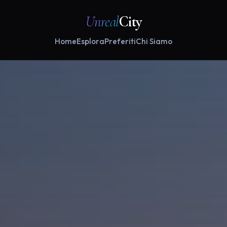
Unreal
City
Home
Esplora
Preferiti
Chi Siamo