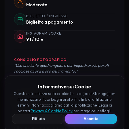
Moderato
BIGLIETTO / INGRESSO
Biglietto a pagamento
INSTAGRAM SCORE
9.1 / 10 ★
CONSIGLIO FOTOGRAFICO:
"Usa una lente quadrangolare per inquadrare le pareti
rocciose all'ora d'oro del tramonto."
Informativa sui Cookie
Questo sito utilizza solo cookie tecnici (localStorage) per
Pianifica la Visita
memorizzare i tuoi luoghi preferiti e link di affiliazione
esterni. Non raccogliamo dati di profilazione. Leggi la
nostra
Privacy & Cookie Policy
per maggiori dettagli.
Organizza al meglio il tuo soggiorno nei dintorni di
Rifiuta
Accetta
Lazzaretto di Ariano Irpino prenotando hotel e
attività consigliate tramite i nostri partner: