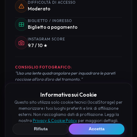
DIFFICOLTÀ DI ACCESSO
Moderato
BIGLIETTO / INGRESSO
Biglietto a pagamento
INSTAGRAM SCORE
9.7 / 10 ★
CONSIGLIO FOTOGRAFICO:
"Usa una lente quadrangolare per inquadrare le pareti
rocciose all'ora d'oro del tramonto."
Informativa sui Cookie
Questo sito utilizza solo cookie tecnici (localStorage) per
Pianifica la Visita
memorizzare i tuoi luoghi preferiti e link di affiliazione
esterni. Non raccogliamo dati di profilazione. Leggi la
nostra
Privacy & Cookie Policy
per maggiori dettagli.
Organizza al meglio il tuo soggiorno nei dintorni di
Rifiuta
Accetta
Eremo di Segreto Salerno prenotando hotel e