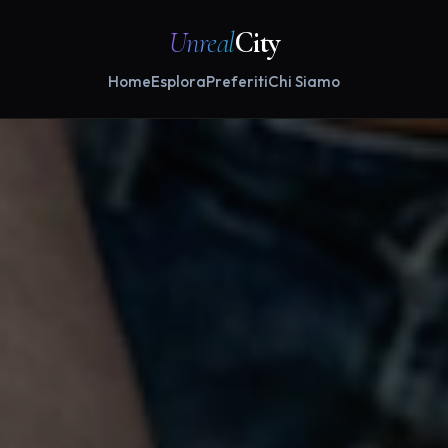
Unreal
City
Home
Esplora
Preferiti
Chi Siamo