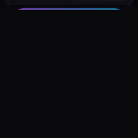
attività consigliate tramite i nostri partner:
Hotel su Booking
Tour e Attività
Luoghi Nelle Vicinanze
Esplora altre mete ricche di fascino e mistero a pochi
passi da Eremo di Segreto Salerno: