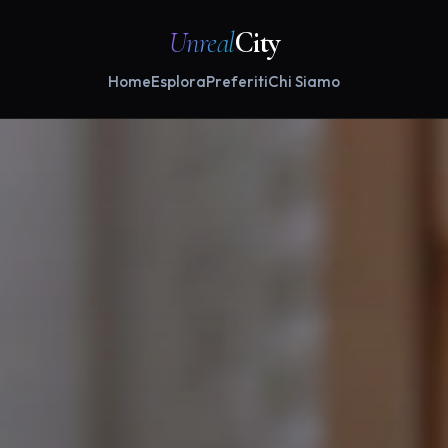
Unreal
City
Home
Esplora
Preferiti
Chi Siamo