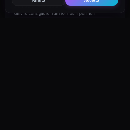
Rifiuta
Accetta
Eremo di Silenzioso Sant'Agata prenotando hotel e
attività consigliate tramite i nostri partner:
Hotel su Booking
Tour e Attività
Luoghi Nelle Vicinanze
Esplora altre mete ricche di fascino e mistero a pochi