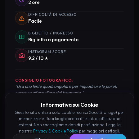
2 ore
DIFFICOLTÀ DI ACCESSO
Facile
BIGLIETTO / INGRESSO
Biglietto a pagamento
INSTAGRAM SCORE
9.2 / 10 ★
CONSIGLIO FOTOGRAFICO:
"Usa una lente quadrangolare per inquadrare le pareti
rocciose all'ora d'oro del tramonto."
Informativa sui Cookie
Questo sito utilizza solo cookie tecnici (localStorage) per
memorizzare i tuoi luoghi preferiti e link di affiliazione
Pianifica la Visita
esterni. Non raccogliamo dati di profilazione. Leggi la
nostra
Privacy & Cookie Policy
per maggiori dettagli.
Organizza al meglio il tuo soggiorno nei dintorni di