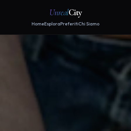
Unreal
City
Home
Esplora
Preferiti
Chi Siamo