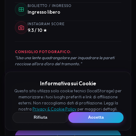
BIGLIETTO / INGRESSO
Ingresso libero
INSTAGRAM SCORE
9.3 / 10 ★
CONSIGLIO FOTOGRAFICO:
"Usa una lente quadrangolare per inquadrare le pareti
rocciose all'ora d'oro del tramonto."
Informativa sui Cookie
Questo sito utilizza solo cookie tecnici (localStorage) per
Pianifica la Visita
memorizzare i tuoi luoghi preferiti e link di affiliazione
esterni. Non raccogliamo dati di profilazione. Leggi la
Organizza al meglio il tuo soggiorno nei dintorni di
nostra
Privacy & Cookie Policy
per maggiori dettagli.
Castello Fantasma di Caserta prenotando hotel e
Rifiuta
Accetta
attività consigliate tramite i nostri partner: