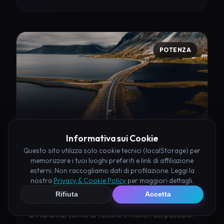
POTENZA
Informativa sui Cookie
Questo sito utilizza solo cookie tecnici (localStorage) per
BASILICATA
memorizzare i tuoi luoghi preferiti e link di affiliazione
Tempio di Silenzioso
esterni. Non raccogliamo dati di profilazione. Leggi la
nostra
Privacy & Cookie Policy
per maggiori dettagli.
Maratea
Rifiuta
Accetta
Un luogo suggestivo e poco conosciuto nei pressi
di Maratea, colmo di fascino e misteri del passato.