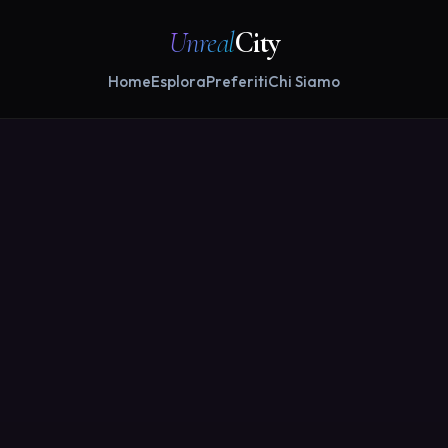
Unreal
City
Home
Esplora
Preferiti
Chi Siamo