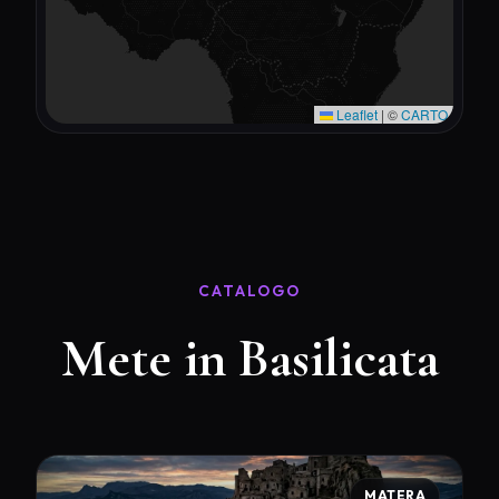
Leaflet
|
©
CARTO
CATALOGO
Mete in Basilicata
MATERA