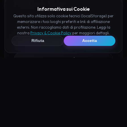
Pianifica la Visita
Informativa sui Cookie
Questo sito utilizza solo cookie tecnici (localStorage) per
Organizza al meglio il tuo soggiorno nei dintorni di
memorizzare i tuoi luoghi preferiti e link di affiliazione
Lazzaretto di Craco prenotando hotel e attività
esterni. Non raccogliamo dati di profilazione. Leggi la
consigliate tramite i nostri partner:
nostra
Privacy & Cookie Policy
per maggiori dettagli.
Rifiuta
Accetta
Hotel su Booking
Tour e Attività
Luoghi Nelle Vicinanze