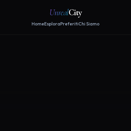
Unreal
City
Home
Esplora
Preferiti
Chi Siamo