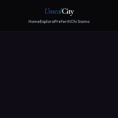
Unreal
City
Home
Esplora
Preferiti
Chi Siamo