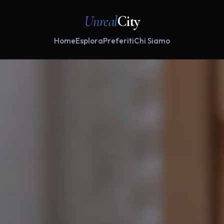
Unreal
City
Home
Esplora
Preferiti
Chi Siamo