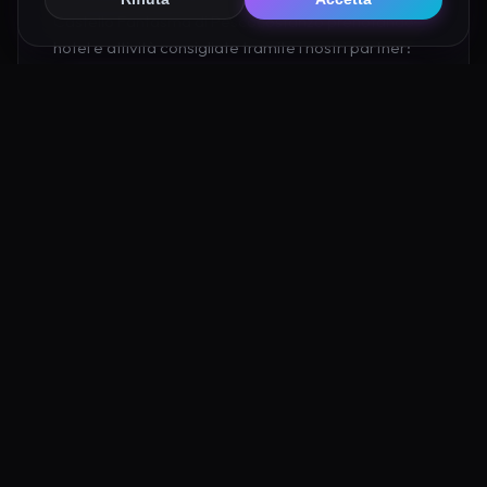
Castello Fantasma di Pescocostanzo prenotando
hotel e attività consigliate tramite i nostri partner:
Hotel su Booking
Tour e Attività
Luoghi Nelle Vicinanze
Esplora altre mete ricche di fascino e mistero a pochi
passi da Castello Fantasma di Pescocostanzo: