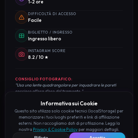
1-2 ore
DIFFICOLTÀ DI ACCESSO
Facile
BIGLIETTO / INGRESSO
Ingresso libero
INSTAGRAM SCORE
8.2 / 10 ★
CONSIGLIO FOTOGRAFICO:
"Usa una lente quadrangolare per inquadrare le pareti
rocciose all'ora d'oro del tramonto."
Informativa sui Cookie
Questo sito utilizza solo cookie tecnici (localStorage) per
memorizzare i tuoi luoghi preferiti e link di affiliazione
Pianifica la Visita
esterni. Non raccogliamo dati di profilazione. Leggi la
nostra
Privacy & Cookie Policy
per maggiori dettagli.
Organizza al meglio il tuo soggiorno nei dintorni di
Rifiuta
Accetta