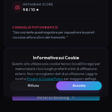
INSTAGRAM SCORE
9.8 / 10 ★
CONSIGLIO FOTOGRAFICO:
"Usa una lente quadrangolare per inquadrare le pareti
rocciose all'ora d'oro del tramonto."
Informativa sui Cookie
Pianifica la Visita
Questo sito utilizza solo cookie tecnici (localStorage) per
memorizzare i tuoi luoghi preferiti e link di affiliazione
esterni. Non raccogliamo dati di profilazione. Leggi la
Organizza al meglio il tuo soggiorno nei dintorni di
nostra
Privacy & Cookie Policy
per maggiori dettagli.
Valle delle Pietre Parlanti Lauria prenotando hotel e
attività consigliate tramite i nostri partner:
Rifiuta
Accetta
Hotel su Booking
Tour e Attività