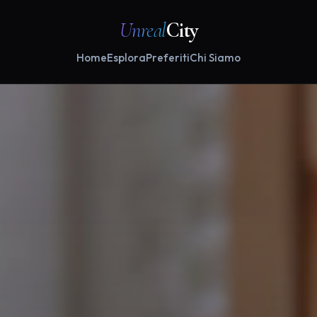
Unreal
City
Home
Esplora
Preferiti
Chi Siamo