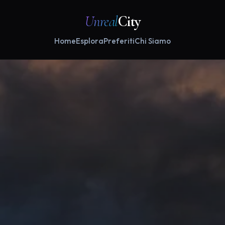
Unreal
City
Home
Esplora
Preferiti
Chi Siamo