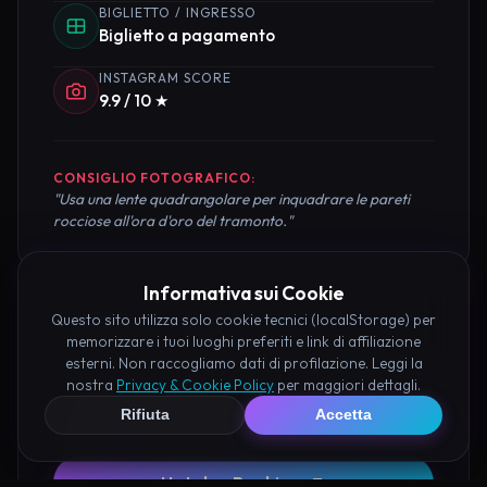
BIGLIETTO / INGRESSO
Biglietto a pagamento
INSTAGRAM SCORE
9.9 / 10 ★
CONSIGLIO FOTOGRAFICO:
"Usa una lente quadrangolare per inquadrare le pareti
rocciose all'ora d'oro del tramonto."
Informativa sui Cookie
Pianifica la Visita
Questo sito utilizza solo cookie tecnici (localStorage) per
memorizzare i tuoi luoghi preferiti e link di affiliazione
esterni. Non raccogliamo dati di profilazione. Leggi la
Organizza al meglio il tuo soggiorno nei dintorni di
nostra
Privacy & Cookie Policy
per maggiori dettagli.
Eremo di Segreto Capua prenotando hotel e attività
Rifiuta
Accetta
consigliate tramite i nostri partner:
Hotel su Booking