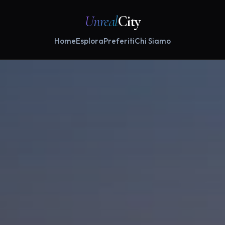
Unreal
City
Home
Esplora
Preferiti
Chi Siamo