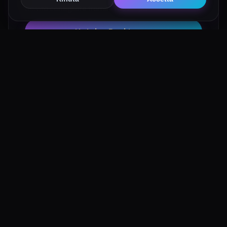
attività consigliate tramite i nostri partner:
Hotel su Booking
Tour e Attività
Luoghi Nelle Vicinanze
Esplora altre mete ricche di fascino e mistero a pochi
passi da Eremo di Segreto Maddaloni: