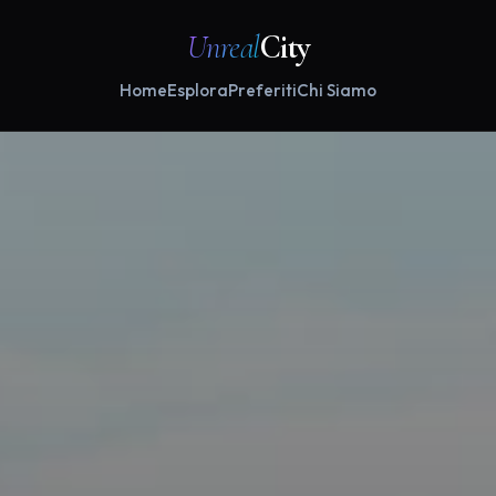
Unreal
City
Home
Esplora
Preferiti
Chi Siamo