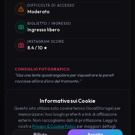
DIFFICOLTÀ DI ACCESSO
Moderato
BIGLIETTO / INGRESSO
Ingresso libero
INSTAGRAM SCORE
8.4 / 10 ★
CONSIGLIO FOTOGRAFICO:
"Usa una lente quadrangolare per inquadrare le pareti
rocciose all'ora d'oro del tramonto."
Informativa sui Cookie
Pianifica la Visita
Questo sito utilizza solo cookie tecnici (localStorage) per
memorizzare i tuoi luoghi preferiti e link di affiliazione
esterni. Non raccogliamo dati di profilazione. Leggi la
Organizza al meglio il tuo soggiorno nei dintorni di
nostra
Privacy & Cookie Policy
per maggiori dettagli.
Eremo di Segreto Maddaloni prenotando hotel e
Rifiuta
Accetta