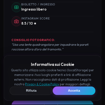
BIGLIETTO / INGRESSO
Ingresso libero
INSTAGRAM SCORE
8.5 / 10 ★
CONSIGLIO FOTOGRAFICO:
"Usa una lente quadrangolare per inquadrare le pareti
rocciose all'ora d'oro del tramonto."
Informativa sui Cookie
Questo sito utilizza solo cookie tecnici (localStorage) per
Pianifica la Visita
memorizzare i tuoi luoghi preferiti e link di affiliazione
esterni. Non raccogliamo dati di profilazione. Leggi la
Organizza al meglio il tuo soggiorno nei dintorni di
nostra
Privacy & Cookie Policy
per maggiori dettagli.
Tempio di Maledetto Perugia prenotando hotel e
Rifiuta
Accetta
attività consigliate tramite i nostri partner: