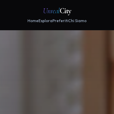
Unreal
City
Home
Esplora
Preferiti
Chi Siamo