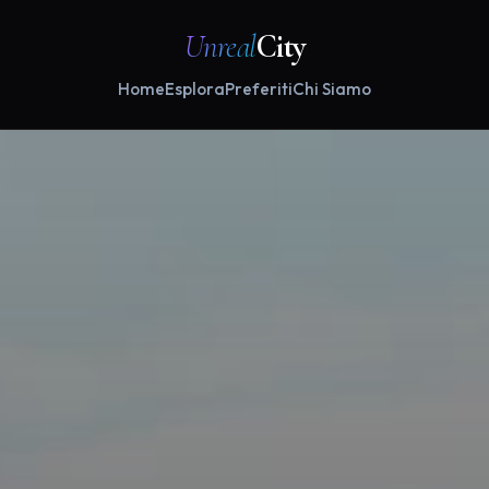
Unreal
City
Home
Esplora
Preferiti
Chi Siamo