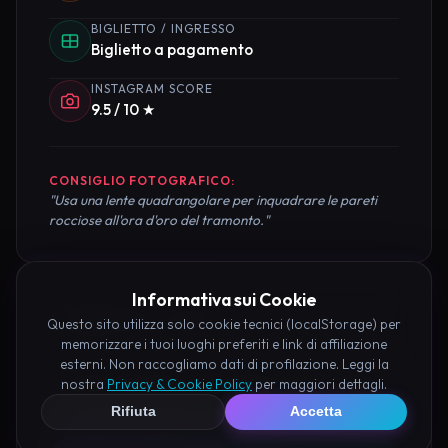
BIGLIETTO / INGRESSO
Biglietto a pagamento
INSTAGRAM SCORE
9.5 / 10 ★
CONSIGLIO FOTOGRAFICO:
"Usa una lente quadrangolare per inquadrare le pareti
rocciose all'ora d'oro del tramonto."
Informativa sui Cookie
Pianifica la Visita
Questo sito utilizza solo cookie tecnici (localStorage) per
memorizzare i tuoi luoghi preferiti e link di affiliazione
esterni. Non raccogliamo dati di profilazione. Leggi la
Organizza al meglio il tuo soggiorno nei dintorni di
nostra
Privacy & Cookie Policy
per maggiori dettagli.
Tempio di Scomparso Lucera prenotando hotel e
Rifiuta
Accetta
attività consigliate tramite i nostri partner: