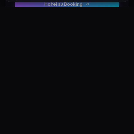
Hotel su Booking
Tour e Attività
Luoghi Nelle Vicinanze
Esplora altre mete ricche di fascino e mistero a pochi
passi da Tempio di Scomparso Lucera: