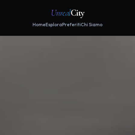
Unreal
City
Home
Esplora
Preferiti
Chi Siamo