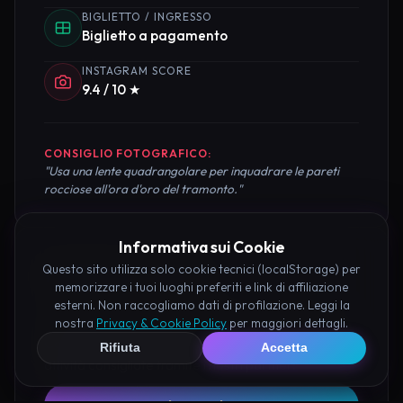
BIGLIETTO / INGRESSO
Biglietto a pagamento
INSTAGRAM SCORE
9.4 / 10 ★
CONSIGLIO FOTOGRAFICO:
"Usa una lente quadrangolare per inquadrare le pareti
rocciose all'ora d'oro del tramonto."
Informativa sui Cookie
Questo sito utilizza solo cookie tecnici (localStorage) per
Pianifica la Visita
memorizzare i tuoi luoghi preferiti e link di affiliazione
esterni. Non raccogliamo dati di profilazione. Leggi la
Organizza al meglio il tuo soggiorno nei dintorni di
nostra
Privacy & Cookie Policy
per maggiori dettagli.
Castello Fantasma di Peschici prenotando hotel e
Rifiuta
Accetta
attività consigliate tramite i nostri partner: