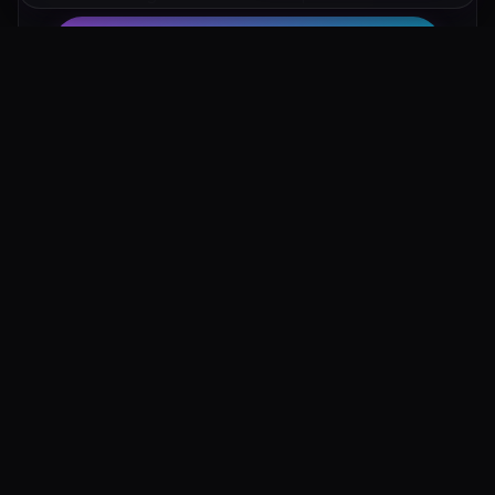
Hotel su Booking
Tour e Attività
Luoghi Nelle Vicinanze
Esplora altre mete ricche di fascino e mistero a pochi
passi da Lazzaretto di Manfredonia: