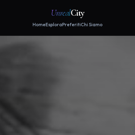
Unreal
City
Home
Esplora
Preferiti
Chi Siamo