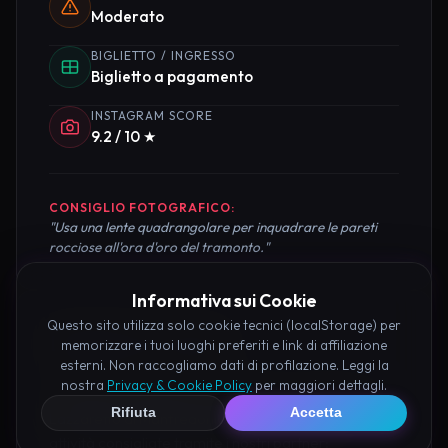
Moderato
BIGLIETTO / INGRESSO
Biglietto a pagamento
INSTAGRAM SCORE
9.2 / 10 ★
CONSIGLIO FOTOGRAFICO:
"Usa una lente quadrangolare per inquadrare le pareti
rocciose all'ora d'oro del tramonto."
Informativa sui Cookie
Questo sito utilizza solo cookie tecnici (localStorage) per
Pianifica la Visita
memorizzare i tuoi luoghi preferiti e link di affiliazione
esterni. Non raccogliamo dati di profilazione. Leggi la
nostra
Privacy & Cookie Policy
per maggiori dettagli.
Organizza al meglio il tuo soggiorno nei dintorni di
Rifiuta
Accetta
Lazzaretto di Manfredonia prenotando hotel e
attività consigliate tramite i nostri partner: