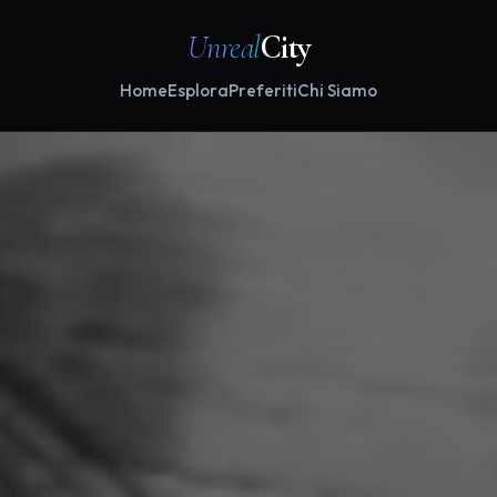
Unreal
City
Home
Esplora
Preferiti
Chi Siamo