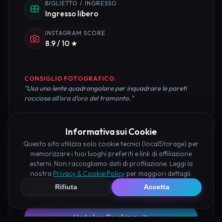
BIGLIETTO / INGRESSO
Ingresso libero
INSTAGRAM SCORE
8.9 / 10 ★
CONSIGLIO FOTOGRAFICO:
"Usa una lente quadrangolare per inquadrare le pareti
rocciose all'ora d'oro del tramonto."
Informativa sui Cookie
Pianifica la Visita
Questo sito utilizza solo cookie tecnici (localStorage) per
memorizzare i tuoi luoghi preferiti e link di affiliazione
esterni. Non raccogliamo dati di profilazione. Leggi la
Organizza al meglio il tuo soggiorno nei dintorni di
nostra
Privacy & Cookie Policy
per maggiori dettagli.
Valle delle Ombre Locorotondo prenotando hotel e
Rifiuta
Accetta
attività consigliate tramite i nostri partner:
Hotel su Booking