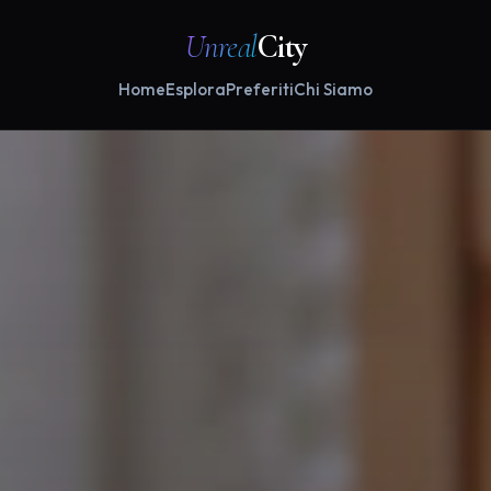
Unreal
City
Home
Esplora
Preferiti
Chi Siamo