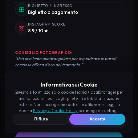
BIGLIETTO / INGRESSO
Biglietto a pagamento
INSTAGRAM SCORE
8.9 / 10 ★
CONSIGLIO FOTOGRAFICO:
"Usa una lente quadrangolare per inquadrare le pareti
rocciose all'ora d'oro del tramonto."
Informativa sui Cookie
Questo sito utilizza solo cookie tecnici (localStorage) per
Pianifica la Visita
memorizzare i tuoi luoghi preferiti e link di affiliazione
esterni. Non raccogliamo dati di profilazione. Leggi la
Organizza al meglio il tuo soggiorno nei dintorni di
nostra
Privacy & Cookie Policy
per maggiori dettagli.
Tempio di Segreto Ostuni prenotando hotel e attività
Rifiuta
Accetta
consigliate tramite i nostri partner: