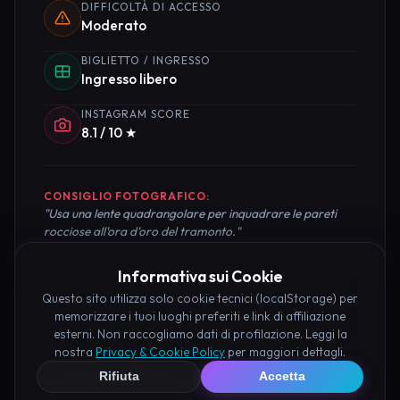
DIFFICOLTÀ DI ACCESSO
Moderato
BIGLIETTO / INGRESSO
Ingresso libero
INSTAGRAM SCORE
8.1 / 10 ★
CONSIGLIO FOTOGRAFICO:
"Usa una lente quadrangolare per inquadrare le pareti
rocciose all'ora d'oro del tramonto."
Informativa sui Cookie
Questo sito utilizza solo cookie tecnici (localStorage) per
Pianifica la Visita
memorizzare i tuoi luoghi preferiti e link di affiliazione
esterni. Non raccogliamo dati di profilazione. Leggi la
nostra
Privacy & Cookie Policy
per maggiori dettagli.
Organizza al meglio il tuo soggiorno nei dintorni di
Rifiuta
Accetta
Eremo di Scomparso Ancona prenotando hotel e