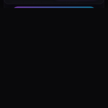
attività consigliate tramite i nostri partner:
Hotel su Booking
Tour e Attività
Luoghi Nelle Vicinanze
Esplora altre mete ricche di fascino e mistero a pochi
passi da Eremo di Scomparso Ancona: