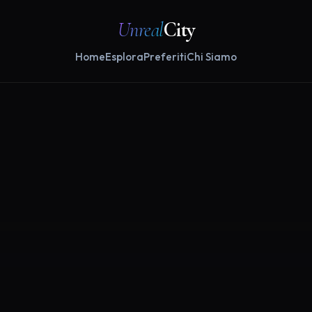
Unreal
City
Home
Esplora
Preferiti
Chi Siamo