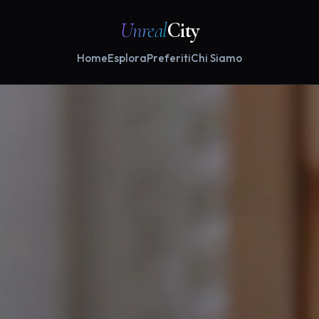
Unreal
City
Home
Esplora
Preferiti
Chi Siamo