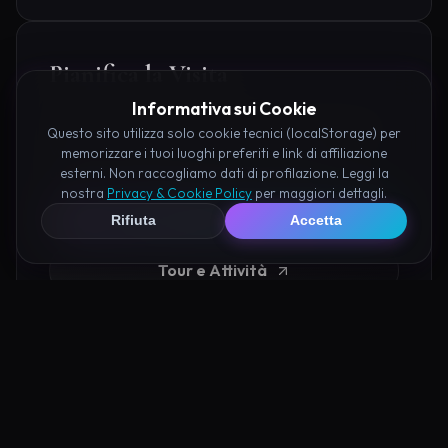
Pianifica la Visita
Informativa sui Cookie
Organizza al meglio il tuo soggiorno nei dintorni di
Questo sito utilizza solo cookie tecnici (localStorage) per
Valle delle Anime Recanati prenotando hotel e
memorizzare i tuoi luoghi preferiti e link di affiliazione
attività consigliate tramite i nostri partner:
esterni. Non raccogliamo dati di profilazione. Leggi la
nostra
Privacy & Cookie Policy
per maggiori dettagli.
Hotel su Booking
Rifiuta
Accetta
Tour e Attività