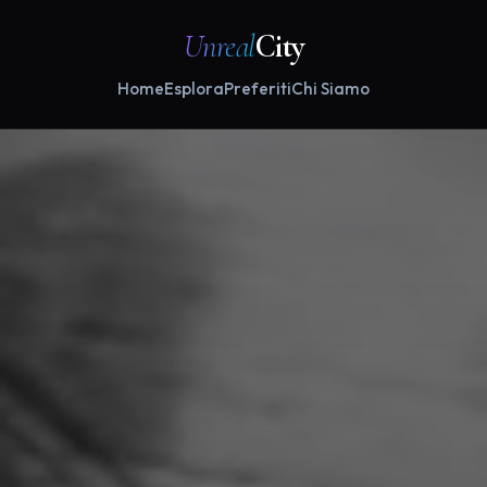
Unreal
City
Home
Esplora
Preferiti
Chi Siamo