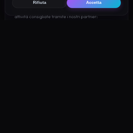
Organizza al meglio il tuo soggiorno nei dintorni di
Rifiuta
Accetta
Eremo di Sansevero Vigevano prenotando hotel e
attività consigliate tramite i nostri partner:
Hotel su Booking
Tour e Attività
Luoghi Nelle Vicinanze
Esplora altre mete ricche di fascino e mistero a pochi