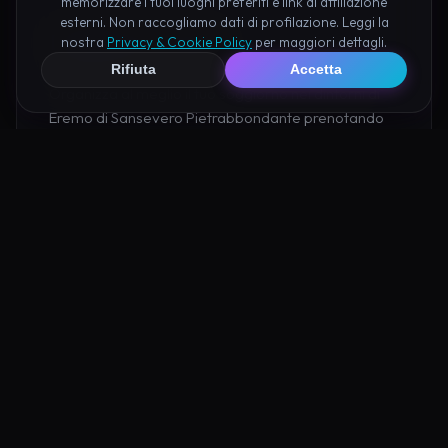
memorizzare i tuoi luoghi preferiti e link di affiliazione
esterni. Non raccogliamo dati di profilazione. Leggi la
Pianifica la Visita
nostra
Privacy & Cookie Policy
per maggiori dettagli.
Rifiuta
Accetta
Organizza al meglio il tuo soggiorno nei dintorni di
Eremo di Sansevero Pietrabbondante prenotando
hotel e attività consigliate tramite i nostri partner:
Hotel su Booking
Tour e Attività