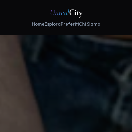
Unreal
City
Home
Esplora
Preferiti
Chi Siamo