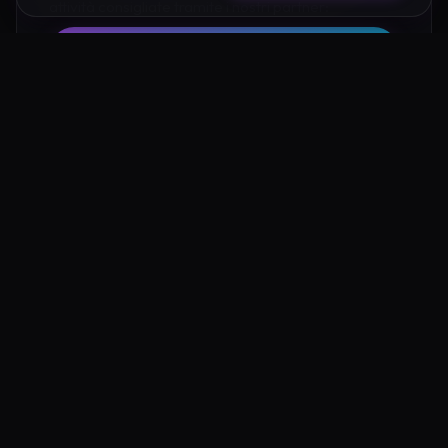
attività consigliate tramite i nostri partner:
Hotel su Booking
Tour e Attività
Luoghi Nelle Vicinanze
Esplora altre mete ricche di fascino e mistero a pochi
passi da Eremo di Maledetto Siracusa: