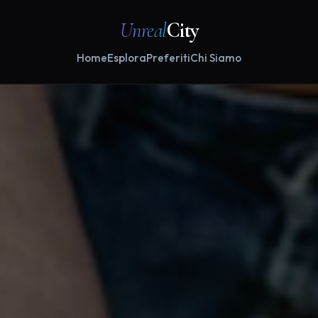
Unreal
City
Home
Esplora
Preferiti
Chi Siamo