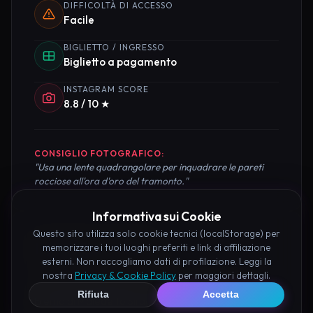
DIFFICOLTÀ DI ACCESSO
Facile
BIGLIETTO / INGRESSO
Biglietto a pagamento
INSTAGRAM SCORE
8.8 / 10 ★
CONSIGLIO FOTOGRAFICO:
"Usa una lente quadrangolare per inquadrare le pareti
rocciose all'ora d'oro del tramonto."
Informativa sui Cookie
Questo sito utilizza solo cookie tecnici (localStorage) per
Pianifica la Visita
memorizzare i tuoi luoghi preferiti e link di affiliazione
esterni. Non raccogliamo dati di profilazione. Leggi la
nostra
Privacy & Cookie Policy
per maggiori dettagli.
Organizza al meglio il tuo soggiorno nei dintorni di
Rifiuta
Accetta
Eremo di Maledetto Siracusa prenotando hotel e